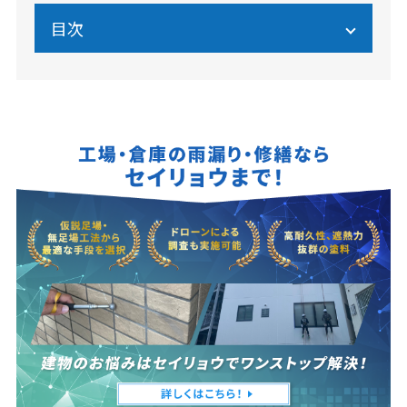
目次
外壁塗装の費用相場
外壁塗装の相場は塗装面積で変わる
外壁塗装と屋根の塗装を同時に行ったとき
塗料のグレードが違うとき
外壁塗装のお金がない時の5つの対策
火災保険を利用する
リフォームローンを利用する
外壁塗装の助成金・補助金を使用する
地域密着型の事業者に依頼する
相見積もりで安く依頼できる事業者を探す
外壁塗装のお金がない時にやりがちな失敗4選
安い塗料を使う
外壁塗装を先延ばしにする
DIYで外壁塗装を行う
格安を売りにした外壁塗装業者に依頼する