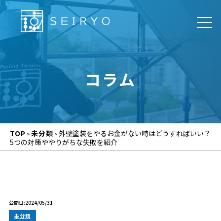
コラム
TOP
未分類
外壁塗装をやるお金がない時はどうすればいい？
>
>
5つの対策ややりがちな失敗を紹介
公開日:2024/05/31
未分類