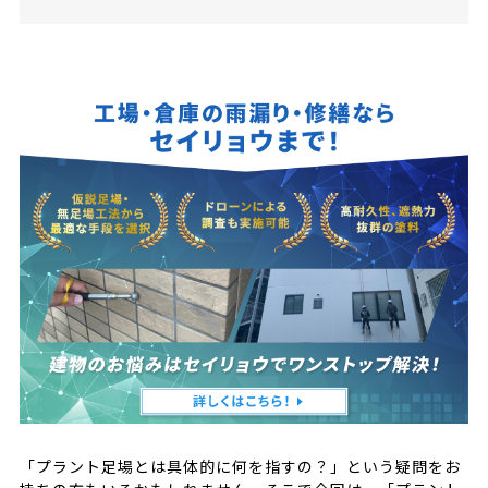
プラント足場とは？
工場やプラント施設の補修・修繕で使われる足
場のこと
高い技術力が必要
プラント足場工事は工場内の安全を守るために必
要不可欠
通常の足場工事との違い
より高い安全性が求められる
複雑で特殊な形状であるケースが多い
プラント足場工事の費用と期間について
費用
期間
プラント工事なら足場よりもロープアクセスがお
すすめ
ロープアクセスとは
プラント工事にロープアクセスがおすすめの理
由
プラント工事の足場・ロープアクセスならセイリ
「プラント足場とは具体的に何を指すの？」という疑問をお