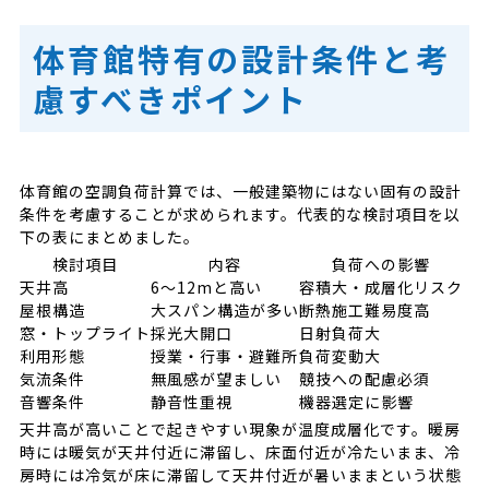
体育館特有の設計条件と考
慮すべきポイント
体育館の空調負荷計算では、一般建築物にはない固有の設計
条件を考慮することが求められます。代表的な検討項目を以
下の表にまとめました。
検討項目
内容
負荷への影響
天井高
6〜12mと高い
容積大・成層化リスク
屋根構造
大スパン構造が多い
断熱施工難易度高
窓・トップライト
採光大開口
日射負荷大
利用形態
授業・行事・避難所
負荷変動大
気流条件
無風感が望ましい
競技への配慮必須
音響条件
静音性重視
機器選定に影響
天井高が高いことで起きやすい現象が温度成層化です。暖房
時には暖気が天井付近に滞留し、床面付近が冷たいまま、冷
房時には冷気が床に滞留して天井付近が暑いままという状態