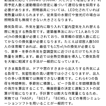
用予定人数と運動種目の想定に基づいて適切な値を採用する
必要があります。照明器具については、LED化されていれば
発熱量は抑えられますが、従来型の水銀灯や蛍光灯の場合は
照明負荷も無視できない大きさとなります。
換気負荷は、外気を室内に取り入れて室内空気を入れ替える
際に発生する熱負荷です。建築基準法において1人あたり20
㎥/hの換気量が必要とされており、体育館の収容人数に応じ
てかなりの換気量が必要となります。たとえば収容人数500
人の体育館であれば、最低でも1万㎥/hの換気が必要とな
り、夏季・冬季の外気を空調空気に近づけるだけでも大きな
熱量を消費します。最近では全熱交換器を導入して換気負荷
を大幅に軽減する手法が一般的になっています。
すきま風負荷は、ドアや窓のすきまから出入りする外気によ
る負荷で、気密性能の高い建物では小さくなりますが、出入
りの多い体育館では無視できない要素です。これら4つの負
荷を時間帯別、季節別に積算し、ピーク負荷と年間積算負荷
の両方を算出することで、機器容量の決定と運転コストの試
算が可能になります。手計算では膨大な作業量となるため、
実務では「HASP」「BEST」「BEMS」などの専用シミュレ
ーションソフトを用いることが一般的です。