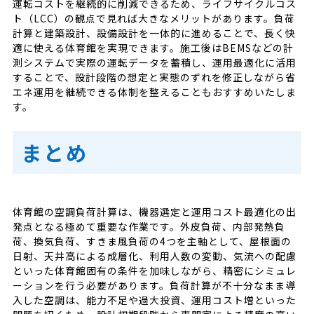
運転コストを継続的に削減できるため、ライフサイクルコス
ト（LCC）の観点で見れば大きなメリットがあります。負荷
計算と建築設計、設備設計を一体的に進めることで、長く快
適に使える体育館を実現できます。施工後はBEMSなどの計
測システムで実際の運転データを蓄積し、運用最適化に活用
することで、設計段階の想定と実態のずれを修正しながら省
エネ運用を継続できる体制を整えることもおすすめいたしま
す。
まとめ
体育館の空調負荷計算は、機器選定と運用コスト最適化の出
発点となる極めて重要な作業です。外皮負荷、内部発熱負
荷、換気負荷、すきま風負荷の4つを主軸として、屋根面の
日射、天井高による成層化、利用人数の変動、気流への配慮
といった体育館固有の条件を加味しながら、精密にシミュレ
ーションを行う必要があります。負荷計算が不十分なまま導
入した空調は、能力不足や過大投資、運用コスト増といった