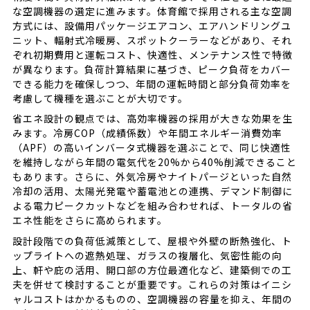
な空調機器の選定に進みます。体育館で採用される主な空調
方式には、設備用パッケージエアコン、エアハンドリングユ
ニット、輻射式冷暖房、スポットクーラーなどがあり、それ
ぞれ初期費用と運転コスト、快適性、メンテナンス性で特徴
が異なります。負荷計算結果に基づき、ピーク負荷をカバー
できる能力を確保しつつ、年間の運転時間と部分負荷効率を
考慮して機種を選ぶことが大切です。
省エネ設計の観点では、高効率機器の採用が大きな効果を生
みます。冷房COP（成績係数）や年間エネルギー消費効率
（APF）の高いインバータ式機器を選ぶことで、同じ快適性
を維持しながら年間の電気代を20%から40%削減できること
もあります。さらに、外気冷房やナイトパージといった自然
冷却の活用、太陽光発電や蓄電池との連携、デマンド制御に
よる電力ピークカットなどを組み合わせれば、トータルの省
エネ性能をさらに高められます。
設計段階での負荷低減策として、屋根や外壁の断熱強化、ト
ップライトへの遮熱処理、ガラスの複層化、気密性能の向
上、軒や庇の活用、開口部の方位最適化など、建築側での工
夫を併せて検討することが重要です。これらの対策はイニシ
ャルコストはかかるものの、空調機器の容量を抑え、年間の