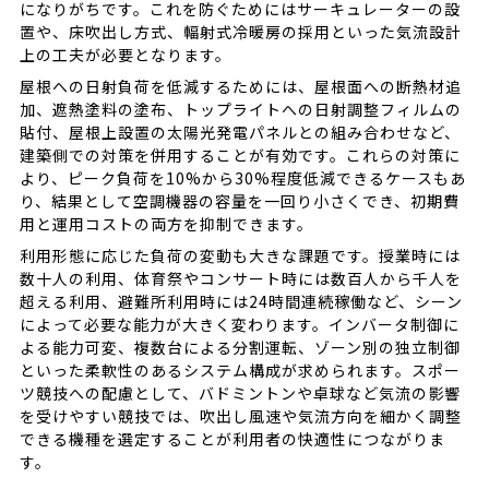
になりがちです。これを防ぐためにはサーキュレーターの設
置や、床吹出し方式、輻射式冷暖房の採用といった気流設計
上の工夫が必要となります。
屋根への日射負荷を低減するためには、屋根面への断熱材追
加、遮熱塗料の塗布、トップライトへの日射調整フィルムの
貼付、屋根上設置の太陽光発電パネルとの組み合わせなど、
建築側での対策を併用することが有効です。これらの対策に
より、ピーク負荷を10%から30%程度低減できるケースもあ
り、結果として空調機器の容量を一回り小さくでき、初期費
用と運用コストの両方を抑制できます。
利用形態に応じた負荷の変動も大きな課題です。授業時には
数十人の利用、体育祭やコンサート時には数百人から千人を
超える利用、避難所利用時には24時間連続稼働など、シーン
によって必要な能力が大きく変わります。インバータ制御に
よる能力可変、複数台による分割運転、ゾーン別の独立制御
といった柔軟性のあるシステム構成が求められます。スポー
ツ競技への配慮として、バドミントンや卓球など気流の影響
を受けやすい競技では、吹出し風速や気流方向を細かく調整
できる機種を選定することが利用者の快適性につながりま
す。