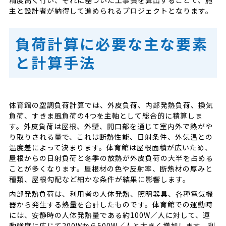
主と設計者が納得して進められるプロジェクトとなります。
負荷計算に必要な主な要素
と計算手法
体育館の空調負荷計算では、外皮負荷、内部発熱負荷、換気
負荷、すきま風負荷の4つを主軸として総合的に積算しま
す。外皮負荷は屋根、外壁、開口部を通じて室内外で熱がや
り取りされる量で、これは断熱性能、日射条件、外気温との
温度差によって決まります。体育館は屋根面積が広いため、
屋根からの日射負荷と冬季の放熱が外皮負荷の大半を占める
ことが多くなります。屋根材の色や反射率、断熱材の厚みと
種類、屋根勾配など細かな条件が結果に影響します。
内部発熱負荷は、利用者の人体発熱、照明器具、各種電気機
器から発生する熱量を合計したものです。体育館での運動時
には、安静時の人体発熱量である約100W／人に対して、運
動強度に応じて200Wから500W／人と大きく増加します。利