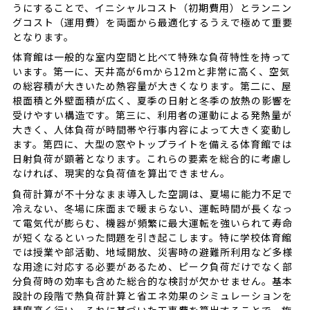
うにすることで、イニシャルコスト（初期費用）とランニン
グコスト（運用費）を両面から最適化するうえで極めて重要
となります。
体育館は一般的な室内空間と比べて特殊な負荷特性を持って
います。第一に、天井高が6mから12mと非常に高く、空気
の総容積が大きいため熱容量が大きくなります。第二に、屋
根面積と外壁面積が広く、夏季の日射と冬季の放熱の影響を
受けやすい構造です。第三に、利用者の運動による発熱量が
大きく、人体負荷が時間帯や行事内容によって大きく変動し
ます。第四に、大型の窓やトップライトを備える体育館では
日射負荷が顕著となります。これらの要素を総合的に考慮し
なければ、現実的な負荷値を算出できません。
負荷計算が不十分なまま導入した空調は、夏場に能力不足で
冷えない、冬場に床面まで暖まらない、運転時間が長くなっ
て電気代が膨らむ、機器が頻繁に最大運転を強いられて寿命
が短くなるといった問題を引き起こします。特に学校体育館
では授業や部活動、地域開放、災害時の避難所利用など多様
な用途に対応する必要があるため、ピーク負荷だけでなく部
分負荷時の効率も含めた総合的な検討が欠かせません。基本
設計の段階で熱負荷計算と省エネ効果のシミュレーションを
精度高く行い、それに基づいた工事費を算出することで、施